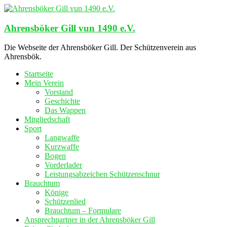
Zum
Inhalt
springen
Ahrensböker Gill vun 1490 e.V.
Die Webseite der Ahrensböker Gill. Der Schützenverein aus
Ahrensbök.
Startseite
Mein Verein
Vorstand
Geschichte
Das Wappen
Mitgliedschaft
Sport
Langwaffe
Kurzwaffe
Bogen
Vorderlader
Leistungsabzeichen Schützenschnur
Brauchtum
Könige
Schützenlied
Brauchtum – Formulare
Ansprechpartner in der Ahrensböker Gill