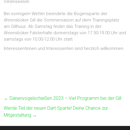
Vereinswesen
Bei sonnigem Wetter beendete die Bogensparte der
Ahrensböker Gill die Sommersaison auf dem Trainingsplatz
am Gillhuus. Ab Samstag findet das Training in der
Ahrensböker Falsterhalle donnerstags von 17.30-19.00 Uhr und
samstags von 10.00-12.00 Uhr statt.
Interessentinnen und Interessenten sind herzlich willkommen.
←
Dänenvogelschießen 2023 – Viel Programm bei der Gill
Werde Teil der neuen Dart-Sparte! Deine Chance zur
Mitgestaltung
→