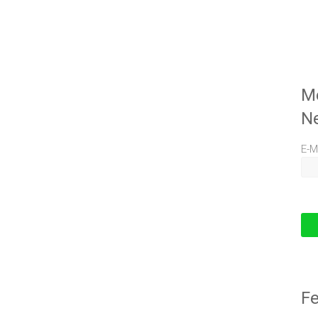
Me
Ne
E-M
Fe