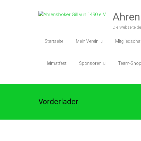
Zum
Inhalt
Ahren
springen
Die Webseite de
Startseite
Mein Verein
Mitgliedscha
Heimatfest
Sponsoren
Team-Sho
Vorderlader