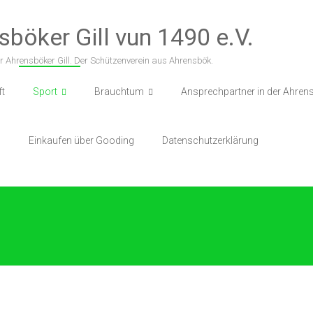
sböker Gill vun 1490 e.V.
r Ahrensböker Gill. Der Schützenverein aus Ahrensbök.
ft
Sport
Brauchtum
Ansprechpartner in der Ahrens
p
Einkaufen über Gooding
Datenschutzerklärung