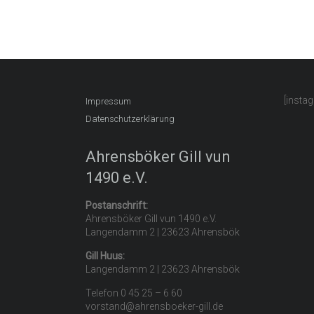
[insta
Impressum
Datenschutzerklärung
Ahrensböker Gill vun
1490 e.V.
Postanschrift:
Ahrensböker Gill vun 1490 e.V.
Langendamm 2 | 23623 Ahrensbök
Gill Huus:
Langendamm 2 | 23623 Ahrensbök
Telefon 0 45 25 – 6 60
vorstand@ahrensboeker-gill.de