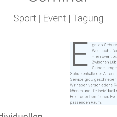
Sport | Event | Tagung
E
gal ob Geburts
Weihnachtsfei
– ein Event br
Zwischen Lübe
Ostsee, umgebe
Schützenhalle der Ahrensb
Service groß geschrieben
Wir haben verschiedene Rä
können und die individuell
Feier oder berufliches Even
passenden Raum.