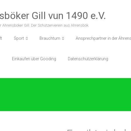
sböker Gill vun 1490 e.V.
r Ahrensböker Gill. Der Schützenverein aus Ahrensbök.
ft
Sport
Brauchtum
Ansprechpartner in der Ahrens
p
Einkaufen über Gooding
Datenschutzerklärung