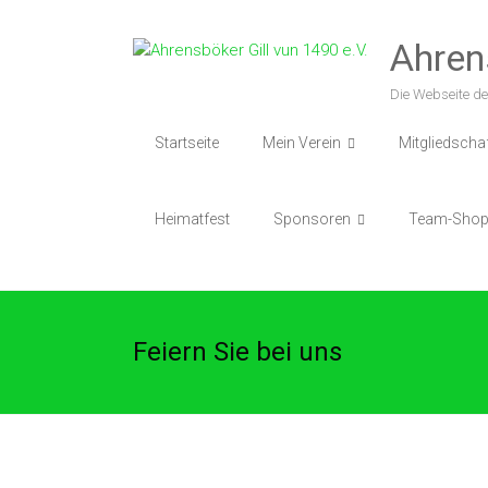
Zum
Inhalt
Ahren
springen
Die Webseite de
Startseite
Mein Verein
Mitgliedscha
Heimatfest
Sponsoren
Team-Sho
Feiern Sie bei uns