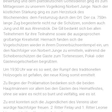
Bewirtung und dem plattdeutschen Gottesdienst ging es zum
Mittagessen zu unserem Vogelkönig Norbert Junge. Nach der
köstlichen Stärkung ging es zum Herzstück des
Wochenendes: dem Festumzug durch den Ort. Der ca. 750m
lange Zug begeisterte nicht nur die Schützen, sondern auch
Jung und Alt aus Ahrensbök. Die Gill bedankt sich bei allen
Teilnehmern für ihre Teilnahme sowie die ausgesprochen
großartige Kreativität. Hiernach fanden sich die
Vogelschützen wieder in ihrem Donnerbüchsentempel ein, um
den Nachfolger von Norbert Junge zu ermitteln, während die
Scheibenschützen die Gäste zum Tortenessen, Pokal- oder
Gästevogelschießen begrüßten.
Um 19:30 Uhr war es so weit, der Rumpf des traditionellen
Holzvogels ist gefallen, der neue König somit ermittelt.
Zu Beginn der Proklamation bedanken sich die beiden
Hauptmännern vor allem bei den Gästen des Heimatfestes,
ohne sie wäre es nicht so bunt und vielfältig, wie es ist.
Zu erst konnten sich die Jugendlichen des Vereins über
würdige Nachfolger freuen. 2. Ritter Finlay und 1. Ritter Leonie