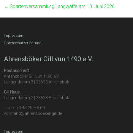
←
Spartenversammlung Langwaffe am 10. Juni 2026
Impressum
Datenschutzerklärung
Ahrensböker Gill vun 1490 e.V.
Postanschrift:
Ahrensböker Gill vun 1490 e.V.
Langendamm 2 | 23623 Ahrensbök
Gill Huus:
Langendamm 2 | 23623 Ahrensbök
Telefon 0 45 25 – 6 60
vorstand@ahrensboeker-gill.de
Impressum