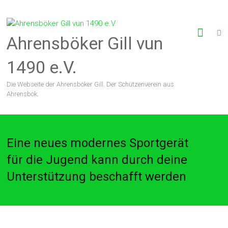
Zum
Inhalt
springen
Ahrensböker Gill vun
1490 e.V.
Die Webseite der Ahrensböker Gill. Der Schützenverein aus
Ahrensbök.
Eine neues modernes Sportgerät
für die Jugend kann durch deine
Unterstützung beschafft werden