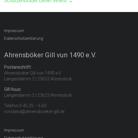
Schützenbruder Detlef Wriedt
→
Impressum
Datenschutzerklärung
Ahrensböker Gill vun 1490 e.V.
Postanschrift:
Ahrensböker Gill vun 1490 e.V.
Langendamm 2 | 23623 Ahrensbök
Gill Huus:
Langendamm 2 | 23623 Ahrensbök
Telefon 0 45 25 – 6 60
vorstand@ahrensboeker-gill.de
Impressum
Datenschutzerklärung