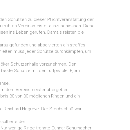
en Schützen zu dieser Pflichtveranstaltung der
, um ihren Vereinsmeister auszuschiessen. Diese
sen ins Leben gerufen. Damals reisten die
arau gefunden und absolvierten ein straffes
schießen muss jeder Schütze durchkämpfen, um
sböker Schützenhalle vorzunehmen. Den
beste Schütze mit der Luftpistole. Björn
rehse.
dem dem Vereinsmeister übergeben.
bnis 30 von 30 möglichen Ringen und ein
und Reinhard Hogreve. Der Stechschuß war
sultierte der
e. Nur wenige Ringe trennte Gunnar Schumacher