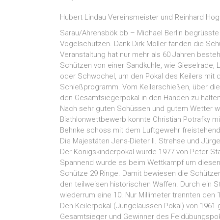
Hubert Lindau Vereinsmeister und Reinhard Ho
Sarau/Ahrensbök bb – Michael Berlin begrüsste 
Vogelschützen. Dank Dirk Möller fanden die Sch
Veranstaltung hat nur mehr als 60 Jahren best
Schützen von einer Sandkuhle, wie Gieselrade, 
oder Schwochel, um den Pokal des Keilers mit de
Schießprogramm. Vom Keilerschießen, über die
den Gesamtsiegerpokal in den Händen zu halten
Nach sehr guten Schüssen und gutem Wetter wu
Biathlonwettbewerb konnte Christian Potrafky m
Behnke schoss mit dem Luftgewehr freistehend d
Die Majestäten Jens-Dieter II. Strehse und Jürge
Der Königskinderpokal wurde 1977 von Peter S
Spannend wurde es beim Wettkampf um diesen Po
Schütze 29 Ringe. Damit bewiesen die Schützen
den teilweisen historischen Waffen. Durch ein
wiederrum eine 10. Nur Millimeter trennten den 1.
Den Keilerpokal (Jungclaussen-Pokal) von 1961 
Gesamtsieger und Gewinner des Feldübungspokal.