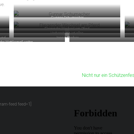
ve.
Gunnar Schumacher
Fliegender Wechsel am Pferd
Vorbereitung ist alles
 und
Jannic Strehse
der Wettkampf weiter
Nicht nur ein Schützenfes
gram-feed feed=1]