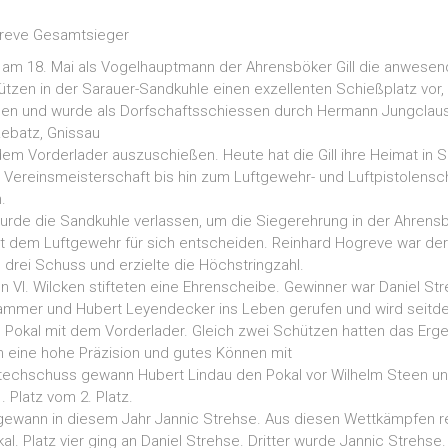
greve Gesamtsieger
am 18. Mai als Vogelhauptmann der Ahrensböker Gill die anwesend
ützen in der Sarauer-Sandkuhle einen exzellenten Schießplatz vor
ehen und wurde als Dorfschaftsschiessen durch Hermann Jungclaus
Lebatz, Gnissau
m Vorderlader auszuschießen. Heute hat die Gill ihre Heimat in S
 Vereinsmeisterschaft bis hin zum Luftgewehr- und Luftpistolen
.
rde die Sandkuhle verlassen, um die Siegerehrung in der Ahren
it dem Luftgewehr für sich entscheiden. Reinhard Hogreve war der 
rei Schuss und erzielte die Höchstringzahl.
n VI. Wilcken stifteten eine Ehrenscheibe. Gewinner war Daniel St
tammer und Hubert Leyendecker ins Leben gerufen und wird seit
kal mit dem Vorderlader. Gleich zwei Schützen hatten das Erge
 eine hohe Präzision und gutes Können mit
 Stechschuss gewann Hubert Lindau den Pokal vor Wilhelm Steen 
 Platz vom 2. Platz.
gewann in diesem Jahr Jannic Strehse. Aus diesen Wettkämpfen re
 Platz vier ging an Daniel Strehse. Dritter wurde Jannic Strehs