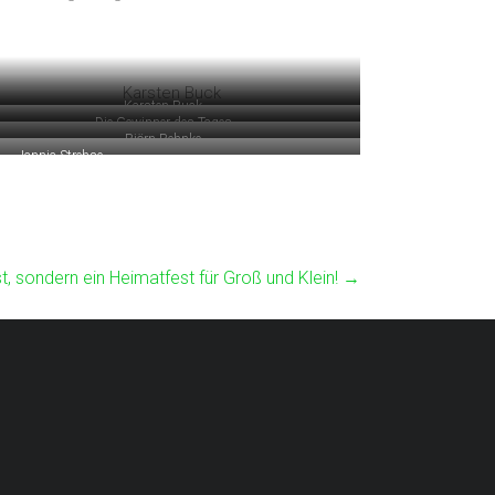
Karsten Buck
Die Gewinner des Tages
Björn Behnke
Jannic Strehse
t, sondern ein Heimatfest für Groß und Klein!
→