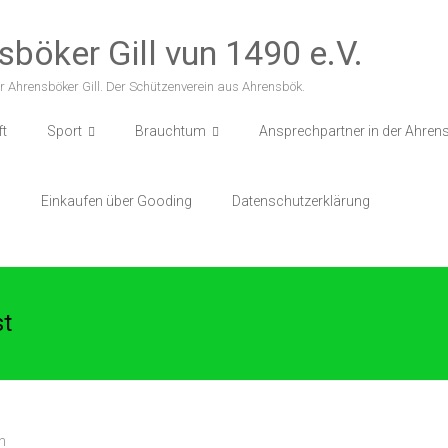
sböker Gill vun 1490 e.V.
r Ahrensböker Gill. Der Schützenverein aus Ahrensbök.
ft
Sport
Brauchtum
Ansprechpartner in der Ahrens
p
Einkaufen über Gooding
Datenschutzerklärung
t
n