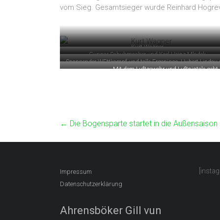
vom Sieg. Gesamtsieger wurde Reinhard Hogre
Kurt Wagner
Gunnar Schuhmacher und Karl-Heinz Mladek
Spannender WEttkampf und tolle Ergenisse. Hubert Lindau
Mit dem Luftgewehr und Luftpistole geht 
Wilhelm Steen
←
Die Bogensparte startet in die Außensaison
[insta
Impressum
Datenschutzerklärung
Ahrensböker Gill vun