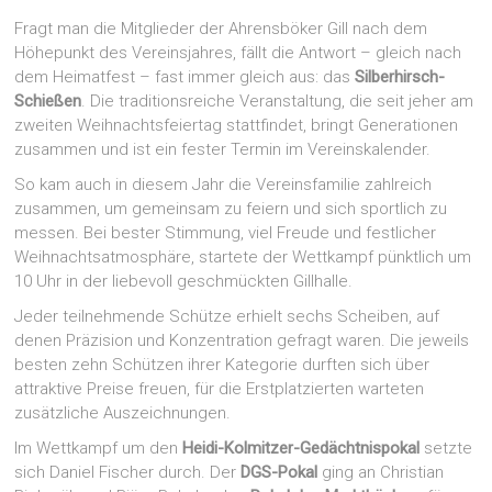
Fragt man die Mitglieder der Ahrensböker Gill nach dem
Höhepunkt des Vereinsjahres, fällt die Antwort – gleich nach
dem Heimatfest – fast immer gleich aus: das
Silberhirsch-
Schießen
. Die traditionsreiche Veranstaltung, die seit jeher am
zweiten Weihnachtsfeiertag stattfindet, bringt Generationen
zusammen und ist ein fester Termin im Vereinskalender.
So kam auch in diesem Jahr die Vereinsfamilie zahlreich
zusammen, um gemeinsam zu feiern und sich sportlich zu
messen. Bei bester Stimmung, viel Freude und festlicher
Weihnachtsatmosphäre, startete der Wettkampf pünktlich um
10 Uhr in der liebevoll geschmückten Gillhalle.
Jeder teilnehmende Schütze erhielt sechs Scheiben, auf
denen Präzision und Konzentration gefragt waren. Die jeweils
besten zehn Schützen ihrer Kategorie durften sich über
attraktive Preise freuen, für die Erstplatzierten warteten
zusätzliche Auszeichnungen.
Im Wettkampf um den
Heidi-Kolmitzer-Gedächtnispokal
setzte
sich Daniel Fischer durch. Der
DGS-Pokal
ging an Christian