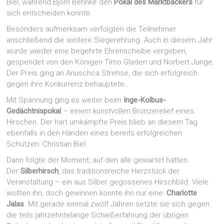
Biel, während Björn Behnke den
Pokal des Marktbäckers
für
sich entscheiden konnte.
Besonders aufmerksam verfolgten die Teilnehmer
anschließend die weitere Siegerehrung. Auch in diesem Jahr
wurde wieder eine begehrte Ehrenscheibe vergeben,
gespendet von den Königen Timo Gladen und Norbert Junge.
Der Preis ging an Anuschca Strehse, die sich erfolgreich
gegen ihre Konkurrenz behauptete.
Mit Spannung ging es weiter beim
Inge-Kolbus-
Gedächtnispokal
– einem kunstvollen Bronzerelief eines
Hirschen. Der hart umkämpfte Preis blieb an diesem Tag
ebenfalls in den Händen eines bereits erfolgreichen
Schützen: Christian Biel.
Dann folgte der Moment, auf den alle gewartet hatten.
Der
Silberhirsch
, das traditionsreiche Herzstück der
Veranstaltung – ein aus Silber gegossenes Hirschbild. Viele
wollten ihn, doch gewinnen konnte ihn nur eine:
Charlotte
Jalas
. Mit gerade einmal zwölf Jahren setzte sie sich gegen
die teils jahrzehntelange Schießerfahrung der übrigen