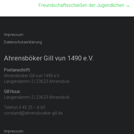
Freundschaftsschießen der Jugendlichen
→
Impressum
Datenschutzerklärung
Ahrensböker Gill vun 1490 e.V.
Postanschrift:
Ahrensböker Gill vun 1490 e.V.
Langendamm 2 | 23623 Ahrensbök
Gill Huus:
Langendamm 2 | 23623 Ahrensbök
Telefon 0 45 25 – 6 60
vorstand@ahrensboeker-gill.de
Impressum