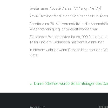
[avatar user=“Josteit“ size=“74″ align=“left“ /]
Am 4. Oktober fand in der Schützenhalle in Ahre
Bereits zum 26. Mal veranstaltete die Ahrensbö
Wiedervereinigung, entwickelt worden war.
Ziel dieses Wettkampfes ist es, 990 Punkte zu
Teiler und drei Schüssen mit dem Kleinkaliber.
In diesem Jahr gewann Sascha Niendorf den Wett
Platz.
←
Daniel Strehse wurde Gesamtsieger des D
[insta
Impressum