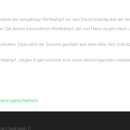
nsbök der diesjährige Wettkampf um den Deutschlandpokal der Ahre
ker Gill diesen besonderen Wettkampf, der von Hans-Jürgen Hess un
 erreichen. Dazu wird die Summe gebildet aus dem Alter des Sch
kampf. Jürgen Engel sicherte sich einen hervorragenden zweiten P
änenvogelschießens
gram-feed feed=1]