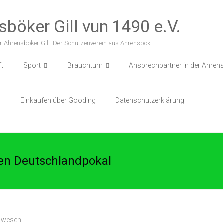
sböker Gill vun 1490 e.V.
r Ahrensböker Gill. Der Schützenverein aus Ahrensbök.
ft
Sport
Brauchtum
Ansprechpartner in der Ahrens
p
Einkaufen über Gooding
Datenschutzerklärung
n Deutschlandpokal
swesen