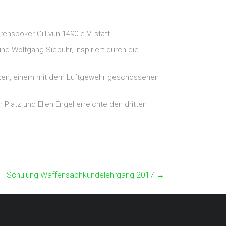
nsböker Gill vun 1490 e.V. statt.
d Wolfgang Siebuhr, inspiriert durch die
ützen, einem mit dem Luftgewehr geschossenen
latz und Ellen Engel erreichte den dritten
Schulung Waffensachkundelehrgang 2017
→