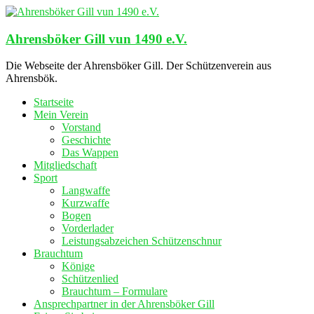
Zum
Inhalt
springen
Ahrensböker Gill vun 1490 e.V.
Die Webseite der Ahrensböker Gill. Der Schützenverein aus
Ahrensbök.
Startseite
Mein Verein
Vorstand
Geschichte
Das Wappen
Mitgliedschaft
Sport
Langwaffe
Kurzwaffe
Bogen
Vorderlader
Leistungsabzeichen Schützenschnur
Brauchtum
Könige
Schützenlied
Brauchtum – Formulare
Ansprechpartner in der Ahrensböker Gill