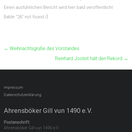
Einen ausführlichen Bericht wird hier bald veröffentlicht
[table “26” not found /]
←
Weihnachtsgrüße des Vorstandes
Reinhard Josteit hält den Rekord
→
Impressum
Datenschutzerklärung
Ahrensböker Gill vun 1490 e.V.
Postanschrift:
Ahrensböker Gill vun 1490 e.V.