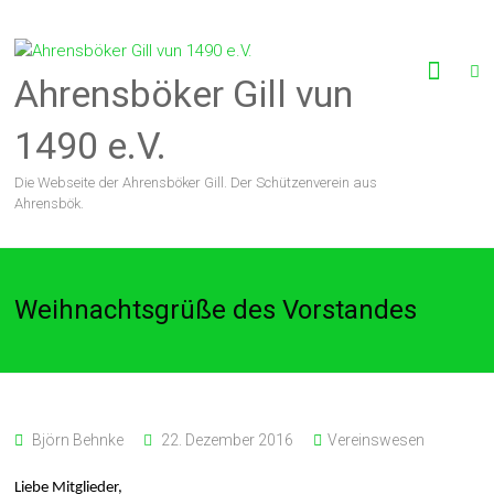
Zum
Inhalt
springen
Ahrensböker Gill vun
1490 e.V.
Die Webseite der Ahrensböker Gill. Der Schützenverein aus
Ahrensbök.
Weihnachtsgrüße des Vorstandes
Björn Behnke
22. Dezember 2016
Vereinswesen
Liebe Mitglieder,