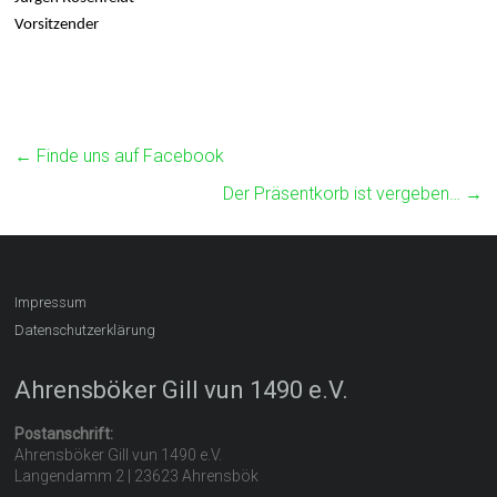
Vorsitzender
←
Finde uns auf Facebook
Der Präsentkorb ist vergeben…
→
Impressum
Datenschutzerklärung
Ahrensböker Gill vun 1490 e.V.
Postanschrift:
Ahrensböker Gill vun 1490 e.V.
Langendamm 2 | 23623 Ahrensbök