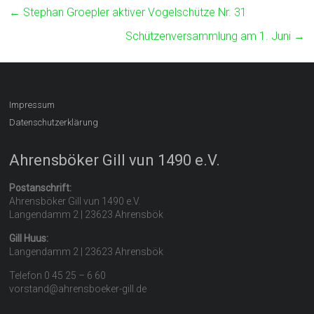
←
Stephan Groepler aktiver Vogelschütze Nr. 31
Schützenversammlung am 1. Juni
→
Impressum
Datenschutzerklärung
Ahrensböker Gill vun 1490 e.V.
Postanschrift:
Ahrensböker Gill vun 1490 e.V.
Langendamm 2 | 23623 Ahrensbök
Gill Huus:
Langendamm 2 | 23623 Ahrensbök
Telefon 0 45 25 – 6 60
vorstand@ahrensboeker-gill.de