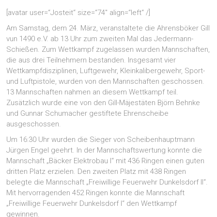
[avatar user=“Josteit“ size=“74″ align=“left“ /]
Am Samstag, dem 24. März, veranstaltete die Ahrensböker Gill
vun 1490 e.V. ab 13 Uhr zum zweiten Mal das Jedermann-
Schießen. Zum Wettkampf zugelassen wurden Mannschaften,
die aus drei Teilnehmern bestanden. Insgesamt vier
Wettkampfdisziplinen, Luftgewehr, Kleinkalibergewehr, Sport-
und Luftpistole, wurden von den Mannschaften geschossen.
13 Mannschaften nahmen an diesem Wettkampf teil.
Zusätzlich wurde eine von den Gill-Mäjestäten Björn Behnke
und Gunnar Schumacher gestiftete Ehrenscheibe
ausgeschossen.
Um 16:30 Uhr wurden die Sieger von Scheibenhauptmann
Jürgen Engel geehrt. In der Mannschaftswertung konnte die
Mannschaft „Bäcker Elektrobau I“ mit 436 Ringen einen guten
dritten Platz erzielen. Den zweiten Platz mit 438 Ringen
belegte die Mannschaft „Freiwillige Feuerwehr Dunkelsdorf II“.
Mit hervorragenden 452 Ringen konnte die Mannschaft
„Freiwillige Feuerwehr Dunkelsdorf I“ den Wettkampf
gewinnen.