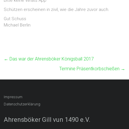
bitte keine Whats App
Schützen erscheinen in zivil, wie die Jahre zuvor auch.
Gut Schuss
Michael Berlin
←
Das war der Ahrensböker Königsball 2017
Termine Präsentkorbschießen
→
Impressum
Datenschutzerklärung
Ahrensböker Gill vun 1490 e.V.