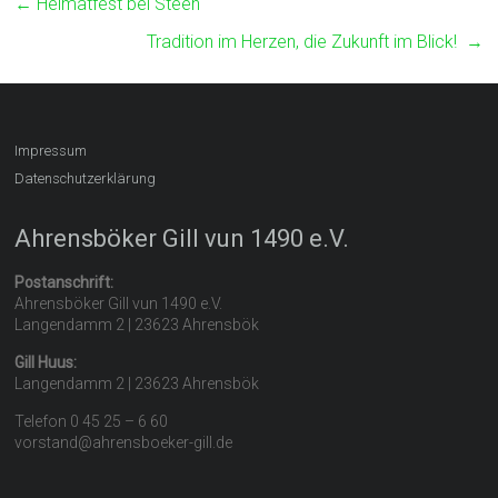
←
Heimatfest bei Steen
Tradition im Herzen, die Zukunft im Blick!
→
Impressum
Datenschutzerklärung
Ahrensböker Gill vun 1490 e.V.
Postanschrift:
Ahrensböker Gill vun 1490 e.V.
Langendamm 2 | 23623 Ahrensbök
Gill Huus:
Langendamm 2 | 23623 Ahrensbök
Telefon 0 45 25 – 6 60
vorstand@ahrensboeker-gill.de