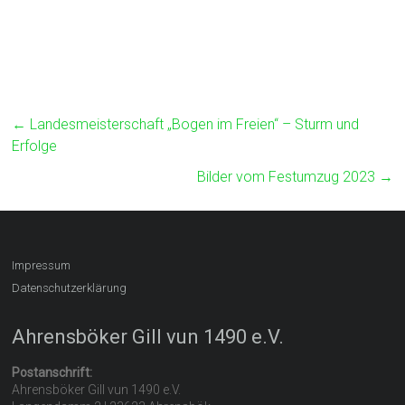
←
Landesmeisterschaft „Bogen im Freien“ – Sturm und
Erfolge
Bilder vom Festumzug 2023
→
Impressum
Datenschutzerklärung
Ahrensböker Gill vun 1490 e.V.
Postanschrift:
Ahrensböker Gill vun 1490 e.V.